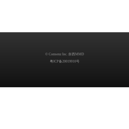
© Comsenz Inc. 奈西MMD
粤ICP备20019910号