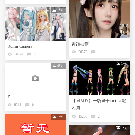
1张
舞蹈动作
Rollin Camera
26370
1
19774
2
1张
0张
Z
【ＭＭＤ】一騎当千motion配
8311
0
布用
15230
2
1张
1张