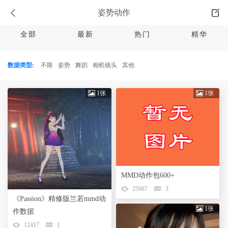
姿势动作
全部
最新
热门
精华
数据类型:
不限
姿势
舞蹈
相机镜头
其他
1张
1张
MMD动作包600+
25987
3
《Passion》精修版兰若mmd动
1张
作数据
12417
1