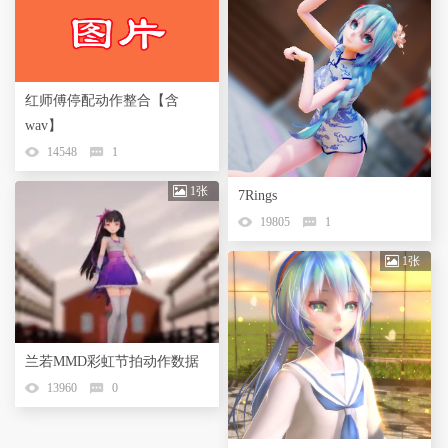
红师傅停配动作整合【含
wav】
14548
1
1张
7Rings
19805
1
1张
兰若MMD彩虹节拍动作数据
13960
0