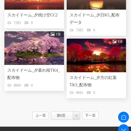
スカイドーム_夕焼け空CC2
スカイドーム_夕日K5_配布
データ
7283
0
7382
0
1张
1张
スカイドーム_夕暮れ桜TK4_
配布物
スカイドーム_夕方の紅葉
TK3_配布物
8004
0
6941
0
上一页
第6页
下一页