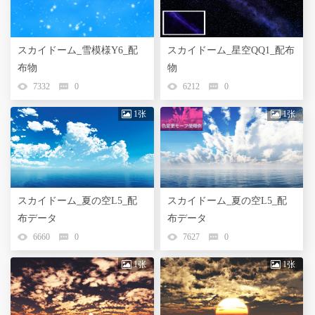
スカイドーム_雪模様Y6_配
スカイドーム_星空QQ1_配布
布物
物
7332
0
6212
0
1张
1张
スカイドーム_夏の空L5_配
スカイドーム_夏の空L5_配
布データ
布データ
6660
0
7627
0
1张
1张