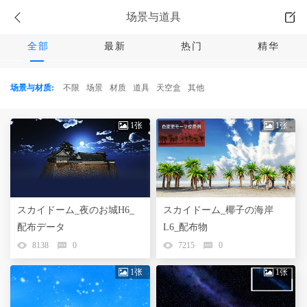
场景与道具
全部
最新
热门
精华
场景与材质:
不限
场景
材质
道具
天空盒
其他
1张
1张
スカイドーム_夜のお城H6_
スカイドーム_椰子の海岸
配布データ
L6_配布物
8138
0
7215
0
1张
1张