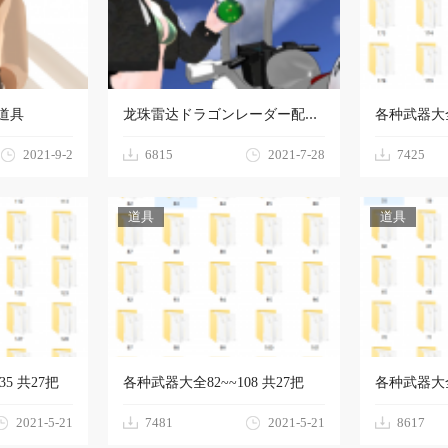
D道具
各种武器大全1
龙珠雷达ドラゴンレーダー配布用
2021-9-2
6815
2021-7-28
7425
道具
道具
5 共27把
各种武器大全82~~108 共27把
各种武器大全5
2021-5-21
7481
2021-5-21
8617