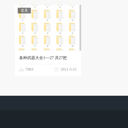
道具
型
各种武器大全1~~27 共27把
7983
2021-5-21
下