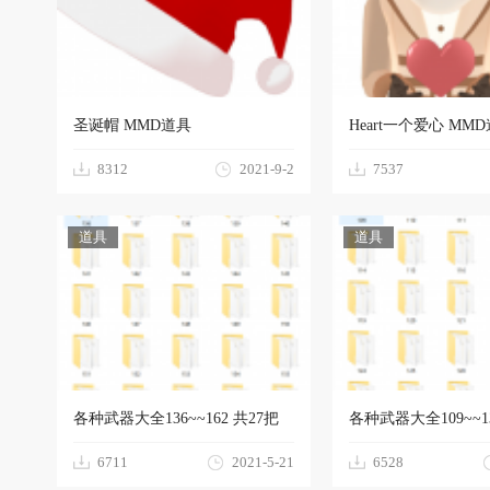
M
圣诞帽 MMD道具
Heart一个爱心 MM
8312
2021-9-2
7537
道具
道具
D
各种武器大全136~~162 共27把
各种武器大全109~~13
6711
2021-5-21
6528
模