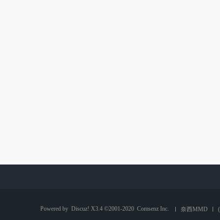
Powered by
Discuz!
X3.4 ©2001-2020
Comsenz Inc.
奈西MMD