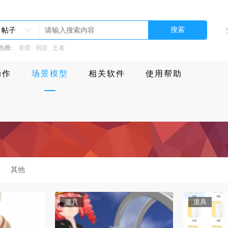
搜索
帖子
热搜:
初音
弱音
王者
动作
场景模型
相关软件
使用帮助
其他
道具
道具