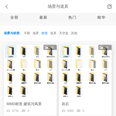
场景与道具
全部
最新
热门
精华
场景与材质:
不限
场景
材质
道具
天空盒
其他
1张
1张
MMD材质 建筑与风景
岩石
6759
0
6900
0