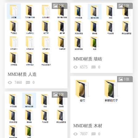
1张
1张
MMD材质 墙砖
6575
0
MMD材质 人造
1张
7460
0
1张
MMD材质 木材
7037
0