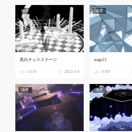
场景
场景
型
黒白チェスステージ
stage23
11378
2022-2-4
11307
场景
场景
下