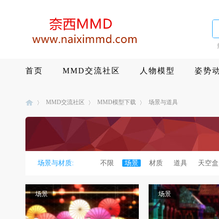
首页
MMD交流社区
人物模型
姿势
MMD交流社区
MMD模型下载
场景与道具
M
»
›
›
场景与材质:
不限
场景
材质
道具
天空盒
场景
场景