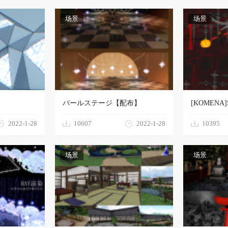
场景
场景
パールステージ【配布】
[KOMENA]St
2022-1-28
10607
2022-1-28
10395
场景
场景