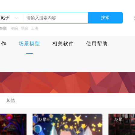
搜索
帖子
热搜:
初音
弱音
王者
动作
场景模型
相关软件
使用帮助
其他
场景
场景