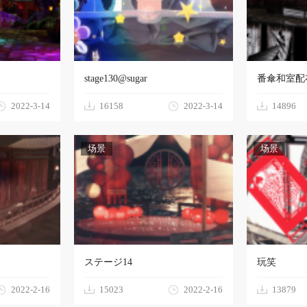
stage130@sugar
番傘和室配
2022-3-14
16158
2022-3-14
14896
场景
场景
ステージ14
玩笑
2022-2-16
15023
2022-2-16
13879