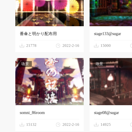
M
番傘と明かり配布用
stage133@sugar
21778
2022-2-16
15000
场景
场景
D
somni_86room
stage08@sugar
15132
2022-2-16
14925
模